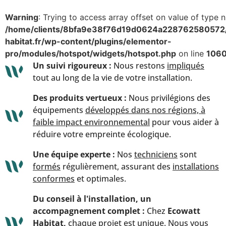
Warning
: Trying to access array offset on value of type nu
/home/clients/8bfa9e38f76d19d0624a228762580572/
habitat.fr/wp-content/plugins/elementor-
pro/modules/hotspot/widgets/hotspot.php
on line
106
Un suivi rigoureux :
Nous restons
impliqués
tout au long de la vie de votre installation.
Des produits vertueux :
Nous privilégions des
équipements
développés dans nos régions, à
faible impact environnemental
pour vous aider à
réduire votre empreinte écologique.
Une équipe experte :
Nos
techniciens
sont
formés
régulièrement, assurant des
installations
conformes
et optimales.
Du conseil à l'installation, un
accompagnement complet :
Chez
Ecowatt
Habitat,
chaque projet est unique. Nous vous