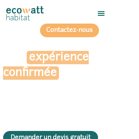
Contactez-nous
Une
expérience
confirmée
dans le
photovoltaïque.
Ecowatt Habitat
oeuvre dans le milieu de
l'
énergie solaire à Villeneuve-lès-
Maguelone et en Occitanie
depuis bientôt
20 ans.
Demander un devis gratuit