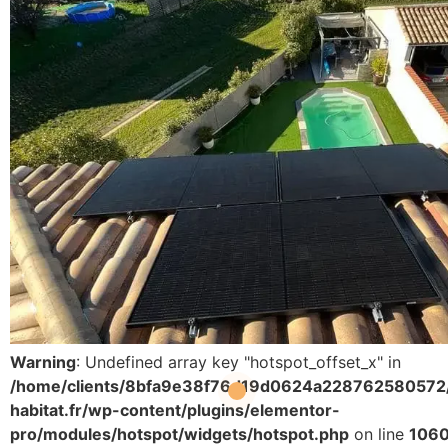
Warning
: Undefined array key "hotspot_offset_x" in
/home/clients/8bfa9e38f76d19d0624a228762580572/
habitat.fr/wp-content/plugins/elementor-
pro/modules/hotspot/widgets/hotspot.php
on line
106